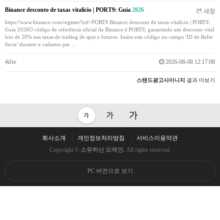
Binance desconto de taxas vitalício | PORT9: Guia
2026
새창
https://www.binance.com/register?ref=PORT9 Binance desconto de taxas vitalício | PORT9:
Guia 2026O código de referência oficial da Binance é PORT9, garantindo um desconto vital
ício de 20% nas taxas de trading de spot e futuros. Insira este código no campo 'ID de Refer
ência' durante o cadastro par…
4tJre
2026-08-08 12:17:08
스탠드광고사이니지
결과 더보기
회사소개
개인정보처리방침
서비스이용약관
Copyright ©
소유하신 도메인.
All rights reserved.
PC 버전으로 보기