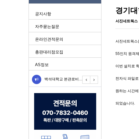
경기대
공지사항
서진네트웍스
자주묻는질문
온라인견적문의
서진네트웍스는
총판대리점모집
55인치 원격제
AS정보
이번 설치로 
전자식 파일로
[DID 납품] 네이마르 방…
백석대학교 본관로비에 스탠드…
경기대학교 강당 입구에 55…
[DID
원하는 시간에
되었습니다.